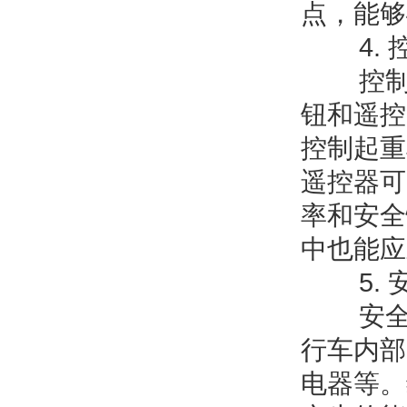
点，能够
4. 
控制系统
钮和遥控
控制起重
遥控器可
率和安全
中也能应
5. 
安全装
行车内部
电器等。