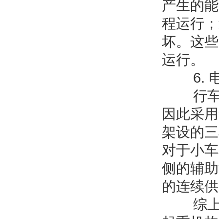
产生的能
程运行；
坏。这些
运行。
6. 
行车电
因此采用
架设的三
对于小车
侧的辅助
的连续供
综上所