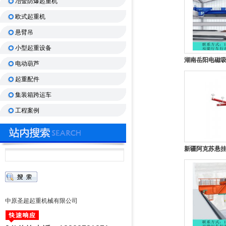
冶金防爆起重机
欧式起重机
悬臂吊
小型起重设备
湖南岳阳电磁吸
电动葫芦
起重配件
集装箱跨运车
工程案例
新疆阿克苏悬
中原圣超起重机械有限公司