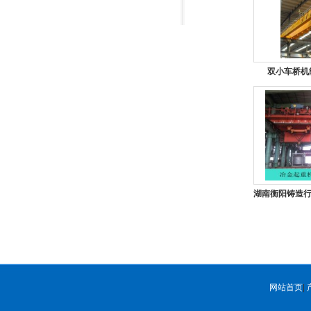
双小车桥机
湖南衡阳铸造
网站首页
|